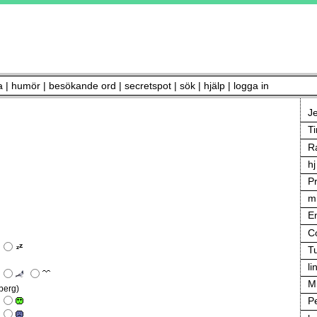
a
|
humör
|
besökande ord
|
secretspot
|
sök
|
hjälp
|
logga in
Je
T
R
hj
P
m
E
C
T
li
Mi
berg)
P