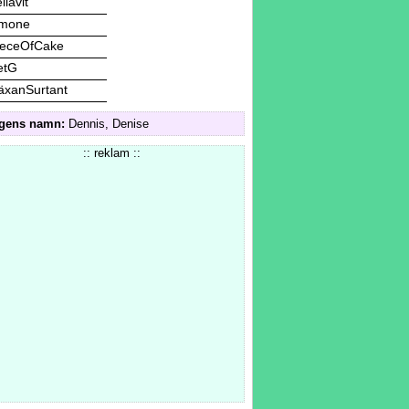
llavit
imone
ieceOfCake
etG
äxanSurtant
gens namn:
Dennis, Denise
:: reklam ::