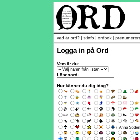
vad är ord?
|
s:info
|
ordbok
|
prenumerer
Logga in på Ord
Vem är du:
Lösenord:
Hur känner du dig idag?
(: Anna Söder