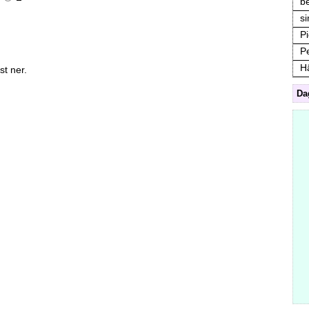
be
s
P
P
H
st ner.
Da