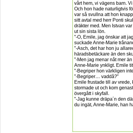
vårt hem, vi vägens barn. Vi m
Och hon hade naturligtvis förs
var så svullna att hon knapp
sitt avtal med herr Ponti sku
dräkter med. Men Istvan var 
ut sin sista lön.
”-O, Emile, jag önskar att j
suckade Anne-Marie trånan
”-Asch, det har hon ju allar
häradsbetäckare än den skur
”-Men jag menar nåt mer än
Anne-Marie ynkligt. Emile t
”-Begriper hon värkligen int
”-Begriper… vaddå?”
Emile frustade till av vrede
stormade ut och kom genast t
övergått i skyfall.
”-Jag kunne dräpa´n den där
du ingät, Anne-Marie, han h