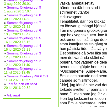
vaska lamabajset av
3 aug 2020 20:01
»
Sommarföljetong del 9
händerna där hon stod i
1 aug 2020 17:07
strilregnet utanför
»
Sommarföljetong del 8
cirkusvagnen.
30 jul 2020 14:35
I emaljfatet, där hon klickat i
»
Sommarföljetong del 7
en försvarlig mängd björkså
27 jul 2020 21:32
från morgonens grötkok grön
»
Sommarföljetong del 6
19 jul 2020 19:47
upp bak vagnsknuten. Inte fö
»
Sommarföljetong del 5
exkrementet – så länge det va
16 jul 2020 18:16
stora kattdjurens stolgång st
»
Sommarföljetong del 4
hon på sista tiden fått tväryr
15 jul 2020 23:23
Det brukade gå över lika sn
»
Sommarföljetong del 3
12 jul 2020 14:07
men det var ändå skönt nä
»
Sommarföljetong del 2
pölarna mot vagnen de delad
12 jul 2020 11:40
henne och hjälpte henne in 
»
Sommarföljetong del 1
”-Uschianemej, Anne-Marie, b
11 jul 2020 19:45
Emile och baxade ned henn
»
Sommarföljetong PROLOG
11 jul 2020 13:27
tjänade som sittmöbel.
»
Tolv år, och ett halvt.
”-Nej, jag förstår inte vad 
20 jul 2016 20:32
torkade svetten ur pannan m
hand, ”...men bara jag får vil
»
Arkiverat
Hon tog tacksamt emot den
som Emile placerade under