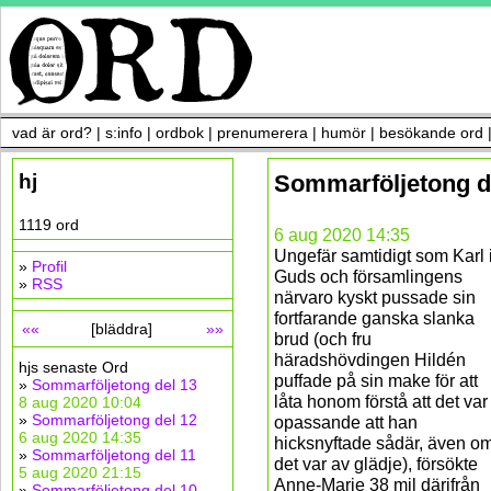
vad är ord?
|
s:info
|
ordbok
|
prenumerera
|
humör
|
besökande ord
hj
Sommarföljetong d
1119 ord
6 aug 2020 14:35
Ungefär samtidigt som Karl 
»
Profil
Guds och församlingens
»
RSS
närvaro kyskt pussade sin
fortfarande ganska slanka
««
[bläddra]
»»
brud (och fru
häradshövdingen Hildén
hjs senaste Ord
puffade på sin make för att
»
Sommarföljetong del 13
låta honom förstå att det var
8 aug 2020 10:04
»
Sommarföljetong del 12
opassande att han
6 aug 2020 14:35
hicksnyftade sådär, även o
»
Sommarföljetong del 11
det var av glädje), försökte
5 aug 2020 21:15
Anne-Marie 38 mil därifrån
»
Sommarföljetong del 10