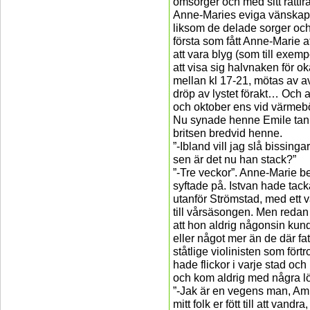
omsorger och med sitt rättf
Anne-Maries eviga vänskap
liksom de delade sorger oc
första som fått Anne-Marie at
att vara blyg (som till exem
att visa sig halvnaken för 
mellan kl 17-21, mötas av a
dröp av lystet förakt… Och at
och oktober ens vid värmebö
Nu synade henne Emile tankf
britsen bredvid henne.
”-Ibland vill jag slå bissing
sen är det nu han stack?”
”-Tre veckor”. Anne-Marie b
syftade på. Istvan hade tack
utanför Strömstad, med ett v
till vårsäsongen. Men redan 
att hon aldrig någonsin kund
eller något mer än de där fa
ståtlige violinisten som fört
hade flickor i varje stad oc
och kom aldrig med några löf
”-Jak är en vegens man, Amm
mitt folk er fött till att vand