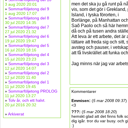
men det ska ju gå runt på nå
3 aug 2020 20:01
»
Sommarföljetong del 9
vis, som det gör i Grekland,
1 aug 2020 17:07
Island, i tyska förorten, i
»
Sommarföljetong del 8
Borlänge, på Manhattan och
30 jul 2020 14:35
Saõ Paolo och så här hem
»
Sommarföljetong del 7
då och på tusen andra ställ
27 jul 2020 21:32
Att leva är ett arbete, det är
»
Sommarföljetong del 6
19 jul 2020 19:47
lättare att freda sig och sit
»
Sommarföljetong del 5
avsteg och pauser, i vetska
16 jul 2020 18:16
att få livskrället att funka oc
»
Sommarföljetong del 4
15 jul 2020 23:23
Jag minns när jag var arbets
»
Sommarföljetong del 3
12 jul 2020 14:07
»
Sommarföljetong del 2
12 jul 2020 11:40
»
Sommarföljetong del 1
11 jul 2020 19:45
»
Sommarföljetong PROLOG
Kommentarer
11 jul 2020 13:27
»
Tolv år, och ett halvt.
Emmisen
:
(
5 mar 2008 09:37
)
20 jul 2016 20:32
<3
???
:
(
5 mar 2008 18:20
)
»
Arkiverat
hemskt glad att det finns folk so
dig igår. tror du var busy. och g
:)