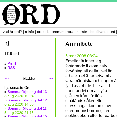
vad är ord?
|
s:info
|
ordbok
|
prenumerera
|
humör
|
besökande ord
hj
Arrrrrbete
1119 ord
5 mar 2008 08:24
Emellanåt inser jag
»
Profil
fortfarande liksom naiv
»
RSS
förvåning att detta livet är
arbete, det är arbetsamt att
««
[bläddra]
»»
vara människa och dagen ä
fylld av arbete. Inte alltid
hjs senaste Ord
handlar det om att lyfta
»
Sommarföljetong del 13
gråsten från tröstlös
8 aug 2020 10:04
»
Sommarföljetong del 12
småländsk åker eller
6 aug 2020 14:35
stressmagat kontorsslaveri
»
Sommarföljetong del 11
eller brunnsborrning i en
5 aug 2020 21:15
stekhet öken eller lönearbet
»
Sommarföljetong del 10